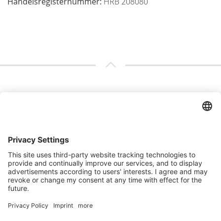
Handelsregisternummer:
HRB 208080
Kontaktieren Sie uns
Connect Immobilien GmbH
Bether Straße 4, 49661 Cloppenburg
0447118640-0
kontakt@connect-immobilien.com