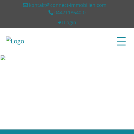
kontakt@connect-immobilien.com
0447118640-0
Login