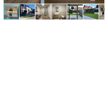
Datenblatt
ImmoNr
18
Nutzungsart
Wohnen
Vermarktungsart
Miete
Objektart