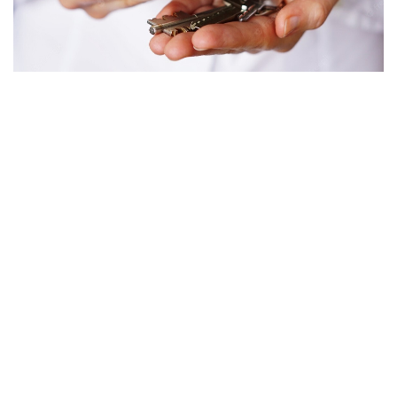
Datenblatt
ImmoNr
3
Nutzungsart
Wohnen
Vermarktungsart
Miete
Objektart